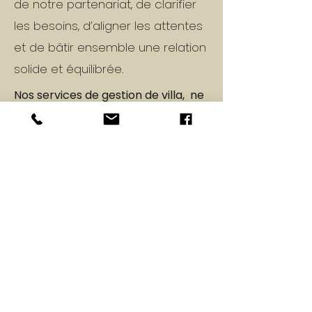
de notre partenariat, de clarifier
les besoins, d’aligner les attentes
et de bâtir ensemble une relation
solide et équilibrée.
​Nos services de gestion de villa, ne
s’inscrivent jamais dans une logique
de “one shot”.
Ils reposent sur le temps, la
confiance et la constance,
garants d’une collaboration fluide
et d’une qualité de service
durable.
Cette régularité crée un lien
solide et une connaissance fine
de votre propriété, conditions